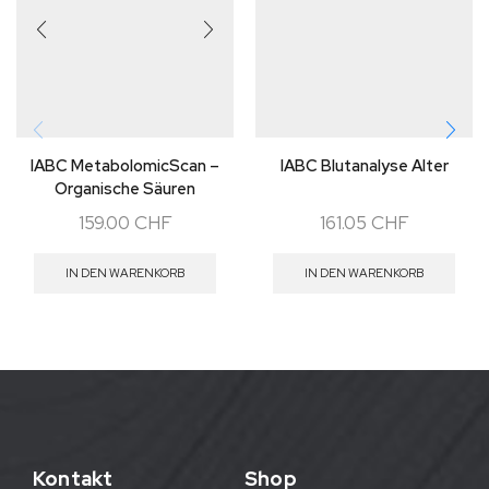
IABC MetabolomicScan –
IABC Blutanalyse Alter
Organische Säuren
Urinanalyse
159.00
CHF
161.05
CHF
IN DEN WARENKORB
IN DEN WARENKORB
Kontakt
Shop