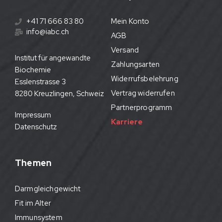
+41 71 666 83 80
Mein Konto
info@iabc.ch
AGB
Versand
Institut für angewandte
Zahlungsarten
Biochemie
Widerrufsbelehrung
Esslenstrasse 3
Vertrag widerrufen
8280 Kreuzlingen, Schweiz
Partnerprogramm
Impressum
Karriere
Datenschutz
Themen
Darmgleichgewicht
Fit im Alter
Immunsystem